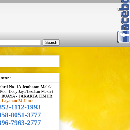
ntor :
ahril No. 1A Jembatan Molek
 Pool Dedy Jaya/
Lesehan Mekar
)
 BUAYA - JAKARTA TIMUR
Layanan 24 Jam :
852-1112-1993
858-8051-3777
896-7963-2777