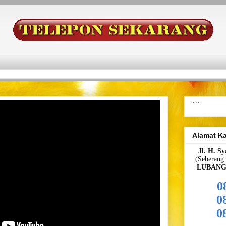
```
Alamat Ka
Jl.
H. Sy
(Seberan
g
LUBANG
0
0
0